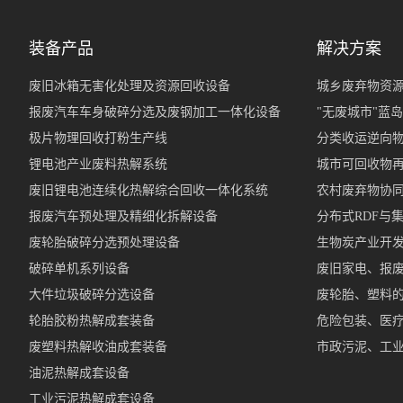
装备产品
解决方案
废旧冰箱无害化处理及资源回收设备
城乡废弃物资源
报废汽车车身破碎分选及废钢加工一体化设备
"无废城市"蓝
极片物理回收打粉生产线
分类收运逆向
锂电池产业废料热解系统
城市可回收物再
废旧锂电池连续化热解综合回收一体化系统
农村废弃物协同
报废汽车预处理及精细化拆解设备
分布式RDF与
废轮胎破碎分选预处理设备
生物炭产业开
破碎单机系列设备
废旧家电、报
大件垃圾破碎分选设备
废轮胎、塑料
轮胎胶粉热解成套装备
危险包装、医
废塑料热解收油成套装备
市政污泥、工
油泥热解成套设备
工业污泥热解成套设备