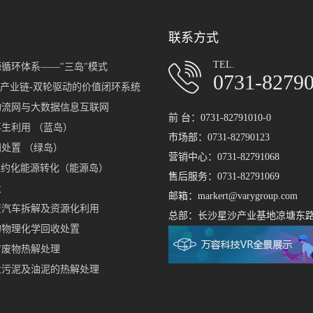
联系方式
TEL.
循环体系——"三岛"模式
0731-8279
岛产业链-双轮驱动的价值闭环系统
物流网与大数据信息互联网
前 台：0731-82791010-0
生利用 （蓝岛）
市场部：0731-82790123
处置 （绿岛）
营销中心：0731-82791068
集约化能源转化（能源岛）
售后服务：0731-82791069
发
邮箱：markert@varygroup.com
废汽车拆解及资源化利用
总部：长沙星沙产业基地凉塘东路1
的物理化学回收处置
疗废物热解处理
业污泥及油泥的热解处理