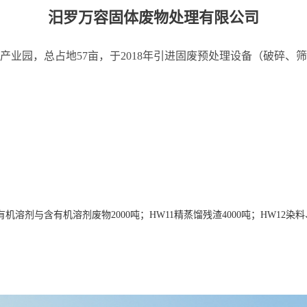
汨罗万容固体废物处理有限公司
业园，总占地57亩，于2018年引进固废预处理设备（破碎、筛分
溶剂与含有机溶剂废物2000吨；HW11精蒸馏残渣4000吨；HW12染料、涂