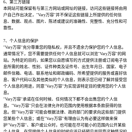
6、第三方链接
本网站可能保留有与第三方网站或网址的链接，访问这些链接将由用
户自己作出决定，"Vary万容"并不保证这些链接上所提供的任何信
息、数据、观点、图片、陈述或建议的准确性、完整性、充分性和可
靠性。
7、个人信息的保护
"Vary万容"充分尊重您的隐私权，并且不遗余力保护您的个人信息。
通常情况下，您不需要提供任何个人信息就可以浏览"Vary万容"的网
站。为特定的目的，如果您以自愿填写的方式提供注册或订阅电子信
息所需的姓名、性别、证件种类及证件号、出生年月日、国家、电子
邮件信箱、电话、联系地址和邮政编码、所希望提供的服务或喜好信
息、客户代码以及其他类似的个人信息，则表示您已经了解并接受您
个人信息的用途，同意"Vary万容"为实现该特定目的使用您的个人信
息。
"Vary万容"承诺在任何时候、任何情况下都不会出售您的个人信
息。"Vary万容"只会在法律允许的范围内使用根据本条款获得的信
息。但"Vary万容"可能会根据法律、政府部门的要求向这些部门提供
您某些个人信息；或在"Vary万容"有理由认为有必要这样做来保
护"Vary万容"、客户或公众时，也可能在尽可能小的范围内公开某些
个人信息，在您提供个人信息的时候应该已经预见并同意这种情况的