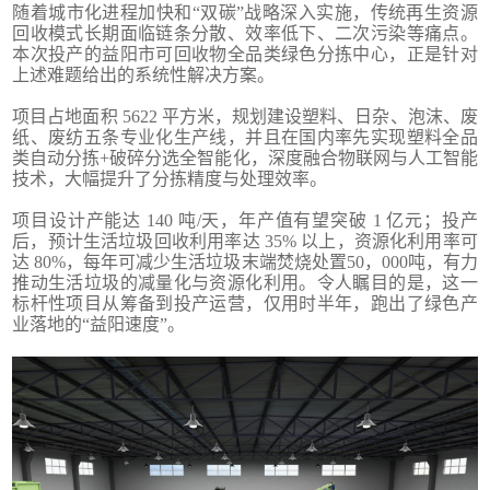
随着城市化进程加快和“双碳”战略深入实施，传统再生资源
回收模式长期面临链条分散、效率低下、二次污染等痛点。
本次投产的益阳市可回收物全品类绿色分拣中心，正是针对
上述难题给出的系统性解决方案。
项目占地面积 5622 平方米，规划建设塑料、日杂、泡沫、废
纸、废纺五条专业化生产线，并且在国内率先实现塑料全品
类自动分拣+破碎分选全智能化，深度融合物联网与人工智能
技术，大幅提升了分拣精度与处理效率。
项目设计产能达 140 吨/天，年产值有望突破 1 亿元；投产
后，预计生活垃圾回收利用率达 35% 以上，资源化利用率可
达 80%，每年可减少生活垃圾末端焚烧处置50，000吨，有力
推动生活垃圾的减量化与资源化利用。令人瞩目的是，这一
标杆性项目从筹备到投产运营，仅用时半年，跑出了绿色产
业落地的“益阳速度”。