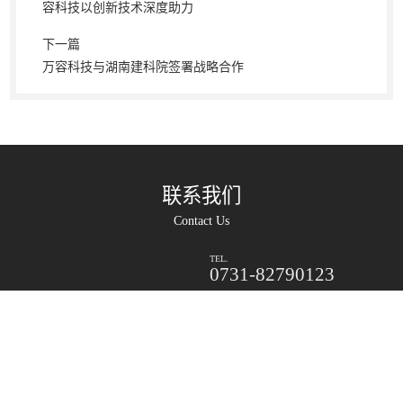
容科技以创新技术深度助力
下一篇
万容科技与湖南建科院签署战略合作
联系我们
Contact Us
TEL.
0731-82790123
前 台：0731-82791010-0
市场部：0731-82790123
营销中心：0731-82791068
售后服务：0731-82791069
邮箱：markert@varygroup.com
总部：长沙星沙产业基地凉塘东路1310号