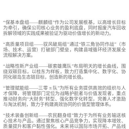
“保基本盘组——麒麟组”作为公司发展根基，以高增长目标
为牵引，确保公司核心业务的盈利底盘，同时报废汽车回收
拆解领域的实践成果被验证为驱动价值增长的新动力。
“高质量项目组——驭风破局组”通过“铁三角协同作战”（市
场、技术、运营）打破部门壁垒，构建县域循环经济发展全
流程解决方案。
“战略性新产业组——碳索雄鹰队”布局明天的增长曲线，围
绕双碳目标，以桂东为样板，致力打造集中化、数字化、协
同化碳岛生态链目标，创造新的增长极。
“管理赋能组——三零 π 队”为所有业务提供高效的组织与人
才保障，将管理部门定位为战略护航者与价值发现者，重点
推动财务向“大财务”转型、强化数字化转型，完善人才激励
与淘汰机制，致力于构建高效协同的价值型管理体系。
“技术装备创新组——农民翻身组”致力于为所有业务输送核
心技术与产品。通过聚焦核心产品竞争力，实现降本增效、
质量提升和客户黏性强化。未来将以国际市场开拓、产品线