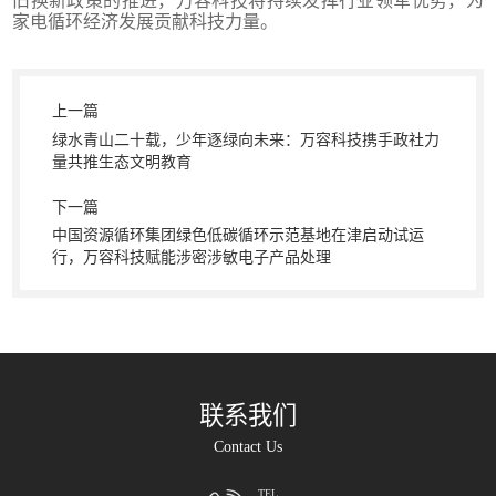
旧换新政策的推进，万容科技将持续发挥行业领军优势，为
家电循环经济发展贡献科技力量。
上一篇
绿水青山二十载，少年逐绿向未来：万容科技携手政社力
量共推生态文明教育
下一篇
中国资源循环集团绿色低碳循环示范基地在津启动试运
行，万容科技赋能涉密涉敏电子产品处理
联系我们
Contact Us
TEL.